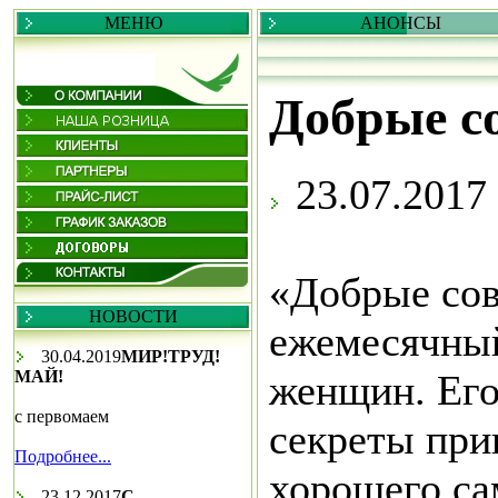
МЕНЮ
АНОНСЫ
Добрые с
23.07.2017
«Добрые со
НОВОСТИ
ежемесячны
30.04.2019
МИР!ТРУД!
МАЙ!
женщин. Ег
с первомаем
секреты при
Подробнее...
хорошего са
23.12.2017
С